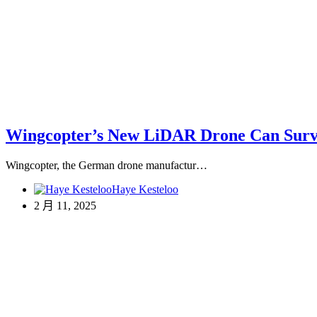
Wingcopter’s New LiDAR Drone Can Surve
Wingcopter, the German drone manufactur…
Haye Kesteloo
2 月 11, 2025