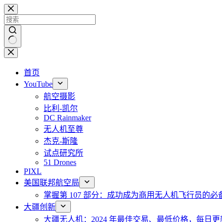
跳
至
内
容
无
结
首页
果
YouTube
航空摄影
比利-凯尔
DC Rainmaker
无人机至尊
杰克-斯隆
试点研究所
51 Drones
PIXL
美国联邦航空局
掌握第 107 部分：成功成为商用无人机飞行员的必
大疆创新
大疆无人机：2024 年最佳交易、最低价格，每日更