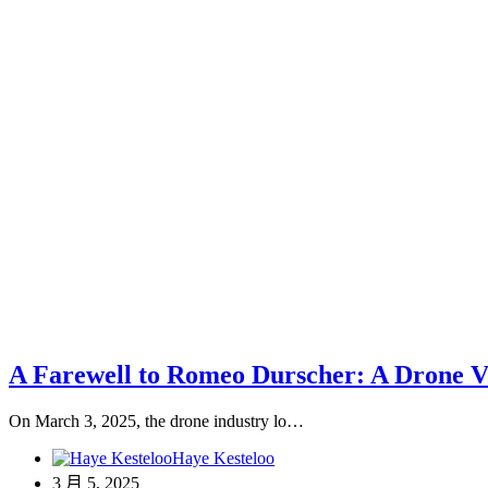
A Farewell to Romeo Durscher: A Drone V
On March 3, 2025, the drone industry lo…
Haye Kesteloo
3 月 5, 2025